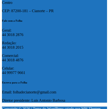
Centro
CEP: 87200-181 – Cianorte – PR
Fale com a Folha
Geral:
44 3018 2876
Redação:
44 3018 2015
Comercial:
44 3018 4876
Celular:
44 99977 9661
Escreva para a Folha
Email: folhadecianorte@gmail.com
Diretor presidente: Luis Antonio Barbosa
Copyright © 2026 | Tema do WordPress criado por
MH Themes