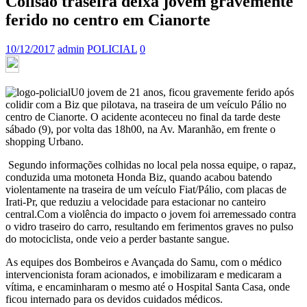
Colisão traseira deixa jovem gravemente
ferido no centro em Cianorte
10/12/2017
admin
POLICIAL
0
U0 jovem de 21 anos, ficou gravemente ferido após
colidir com a Biz que pilotava, na traseira de um veículo Pálio no
centro de Cianorte. O acidente aconteceu no final da tarde deste
sábado (9), por volta das 18h00, na Av. Maranhão, em frente o
shopping Urbano.
Segundo informações colhidas no local pela nossa equipe, o rapaz,
conduzida uma motoneta Honda Biz, quando acabou batendo
violentamente na traseira de um veículo Fiat/Pálio, com placas de
Irati-Pr, que reduziu a velocidade para estacionar no canteiro
central.Com a violência do impacto o jovem foi arremessado contra
o vidro traseiro do carro, resultando em ferimentos graves no pulso
do motociclista, onde veio a perder bastante sangue.
As equipes dos Bombeiros e Avançada do Samu, com o médico
intervencionista foram acionados, e imobilizaram e medicaram a
vítima, e encaminharam o mesmo até o Hospital Santa Casa, onde
ficou internado para os devidos cuidados médicos.