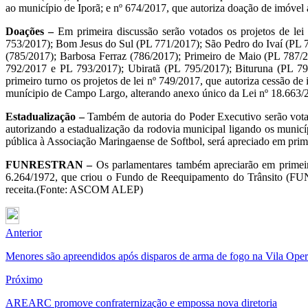
ao município de Iporã; e nº 674/2017, que autoriza doação de imóvel
Doações –
Em primeira discussão serão votados os projetos de lei
753/2017); Bom Jesus do Sul (PL 771/2017); São Pedro do Ivaí (PL 7
(785/2017); Barbosa Ferraz (786/2017); Primeiro de Maio (PL 787/
792/2017 e PL 793/2017); Ubiratã (PL 795/2017); Bituruna (PL 7
primeiro turno os projetos de lei nº 749/2017, que autoriza cessão 
munícipio de Campo Largo, alterando anexo único da Lei nº 18.663/
Estadualização –
Também de autoria do Poder Executivo serão votado
autorizando a estadualização da rodovia municipal ligando os municí
pública à Associação Maringaense de Softbol, será apreciado em prim
FUNRESTRAN –
Os parlamentares também apreciarão em primeiro 
6.264/1972, que criou o Fundo de Reequipamento do Trânsito (FUN
receita.(Fonte: ASCOM ALEP)
Anterior
Menores são apreendidos após disparos de arma de fogo na Vila Oper
Próximo
AREARC promove confraternização e empossa nova diretoria