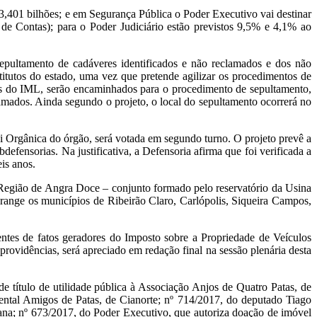
,401 bilhões; e em Segurança Pública o Poder Executivo vai destinar
de Contas); para o Poder Judiciário estão previstos 9,5% e 4,1% ao
epultamento de cadáveres identificados e não reclamados e dos não
titutos do estado, uma vez que pretende agilizar os procedimentos de
ões do IML, serão encaminhados para o procedimento de sepultamento,
amados. Ainda segundo o projeto, o local do sepultamento ocorrerá no
ei Orgânica do órgão, será votada em segundo turno. O projeto prevê a
efensorias. Na justificativa, a Defensoria afirma que foi verificada a
is anos.
 Região de Angra Doce – conjunto formado pelo reservatório da Usina
abrange os municípios de Ribeirão Claro, Carlópolis, Siqueira Campos,
rentes de fatos geradores do Imposto sobre a Propriedade de Veículos
ovidências, será apreciado em redação final na sessão plenária desta
 título de utilidade pública à Associação Anjos de Quatro Patas, de
ntal Amigos de Patas, de Cianorte; nº 714/2017, do deputado Tiago
na; nº 673/2017, do Poder Executivo, que autoriza doação de imóvel