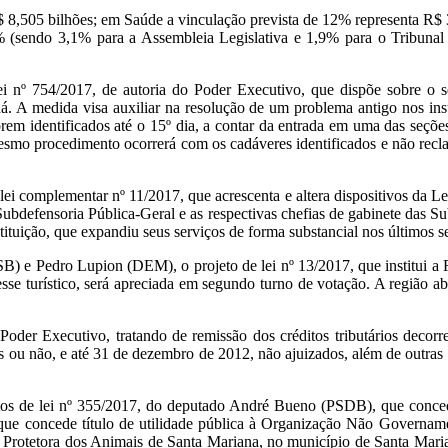
8,505 bilhões; em Saúde a vinculação prevista de 12% representa R$ 3
5% (sendo 3,1% para a Assembleia Legislativa e 1,9% para o Tribunal 
i nº 754/2017, de autoria do Poder Executivo, que dispõe sobre o s
á. A medida visa auxiliar na resolução de um problema antigo nos ins
orem identificados até o 15º dia, a contar da entrada em uma das seç
 mesmo procedimento ocorrerá com os cadáveres identificados e não recl
 lei complementar nº 11/2017, que acrescenta e altera dispositivos da L
bdefensoria Pública-Geral e as respectivas chefias de gabinete das Subd
tituição, que expandiu seus serviços de forma substancial nos últimos se
) e Pedro Lupion (DEM), o projeto de lei nº 13/2017, que institui a
esse turístico, será apreciada em segundo turno de votação. A região 
 Poder Executivo, tratando de remissão dos créditos tributários decor
ou não, e até 31 de dezembro de 2012, não ajuizados, além de outras pr
tos de lei nº 355/2017, do deputado André Bueno (PSDB), que concede
que concede título de utilidade pública à Organização Não Govername
 Protetora dos Animais de Santa Mariana, no município de Santa Maria