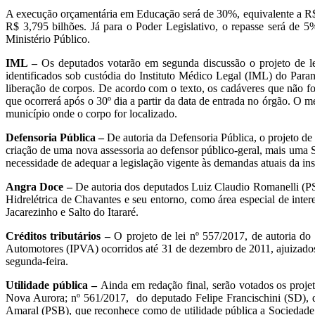
A execução orçamentária em Educação será de 30%, equivalente a R$ 
R$ 3,795 bilhões. Já para o Poder Legislativo, o repasse será de 
Ministério Público.
IML –
Os deputados votarão em segunda discussão o projeto de le
identificados sob custódia do Instituto Médico Legal (IML) do Paran
liberação de corpos. De acordo com o texto, os cadáveres que não f
que ocorrerá após o 30º dia a partir da data de entrada no órgão. O
município onde o corpo for localizado.
Defensoria Pública –
De autoria da Defensoria Pública, o projeto de
criação de uma nova assessoria ao defensor público-geral, mais uma Su
necessidade de adequar a legislação vigente às demandas atuais da ins
Angra Doce –
De autoria dos deputados Luiz Claudio Romanelli (PSB
Hidrelétrica de Chavantes e seu entorno, como área especial de inter
Jacarezinho e Salto do Itararé.
Créditos tributários –
O projeto de lei nº 557/2017, de autoria do
Automotores (IPVA) ocorridos até 31 de dezembro de 2011, ajuizados 
segunda-feira.
Utilidade pública –
Ainda em redação final, serão votados os proje
Nova Aurora; nº 561/2017, do deputado Felipe Francischini (SD), 
Amaral (PSB), que reconhece como de utilidade pública a Sociedade