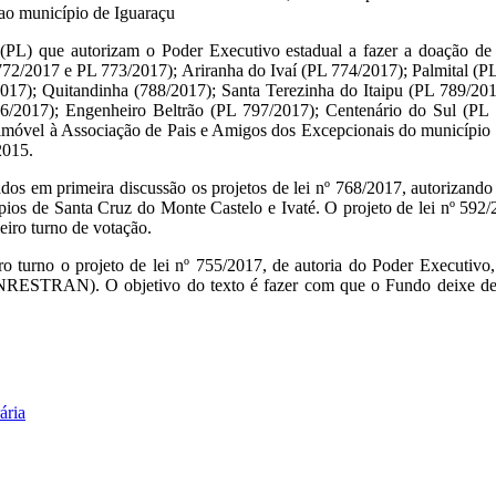
 ao município de Iguaraçu
 (PL) que autorizam o Poder Executivo estadual a fazer a doação de
72/2017 e PL 773/2017); Ariranha do Ivaí (PL 774/2017); Palmital (P
2017); Quitandinha (788/2017); Santa Terezinha do Itaipu (PL 789/2
96/2017); Engenheiro Beltrão (PL 797/2017); Centenário do Sul (PL
de imóvel à Associação de Pais e Amigos dos Excepcionais do município
2015.
s em primeira discussão os projetos de lei nº 768/2017, autorizando a
pios de Santa Cruz do Monte Castelo e Ivaté. O projeto de lei nº 592/
eiro turno de votação.
turno o projeto de lei nº 755/2017, de autoria do Poder Executivo, 
RESTRAN). O objetivo do texto é fazer com que o Fundo deixe de te
ária