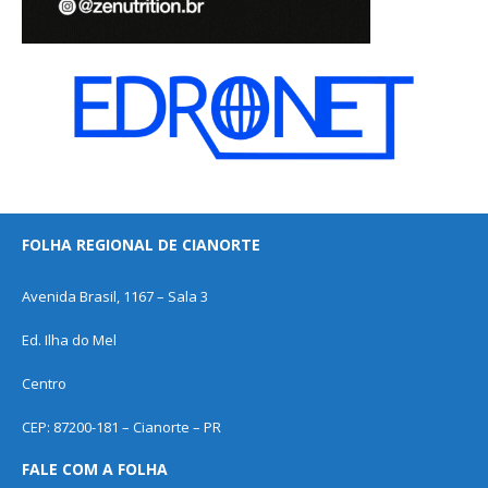
FOLHA REGIONAL DE CIANORTE
Avenida Brasil, 1167 – Sala 3
Ed. Ilha do Mel
Centro
CEP: 87200-181 – Cianorte – PR
FALE COM A FOLHA