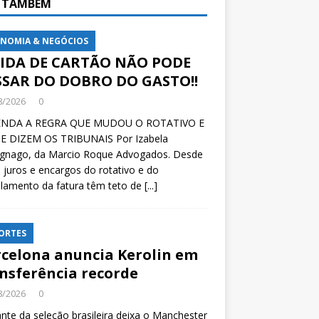
A TAMBÉM
NOMIA & NEGÓCIOS
VIDA DE CARTÃO NÃO PODE
SSAR DO DOBRO DO GASTO!!
8/2026
0
NDA A REGRA QUE MUDOU O ROTATIVO E
E DIZEM OS TRIBUNAIS Por Izabela
ignago, da Marcio Roque Advogados. Desde
 juros e encargos do rotativo e do
lamento da fatura têm teto de
[...]
ORTES
celona anuncia Kerolin em
nsferência recorde
8/2026
0
nte da seleção brasileira deixa o Manchester