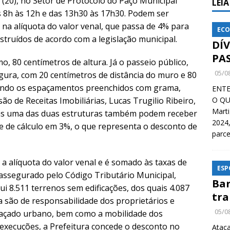
a (20), no Setor de Protocolo do Paço Municipal
LEI
s 8h às 12h e das 13h30 às 17h30. Podem ser
na alíquota do valor venal, que passa de 4% para
ECO
struídos de acordo com a legislação municipal.
DÍ
PA
o, 80 centímetros de altura. Já o passeio público,
05/0
gura, com 20 centímetros de distância do muro e 80
sendo os espaçamentos preenchidos com grama,
ENTE
são de Receitas Imobiliárias, Lucas Trugilio Ribeiro,
O QU
Mart
as uma das duas estruturas também podem receber
2024,
ce de cálculo em 3%, o que representa o desconto de
parce
 a alíquota do valor venal e é somado às taxas de
ESP
 assegurado pelo Código Tributário Municipal,
Bar
i 8.511 terrenos sem edificações, dos quais 4.087
tra
 são de responsabilidade dos proprietários e
05/0
raçado urbano, bem como a mobilidade dos
s execuções, a Prefeitura concede o desconto no
Ataca