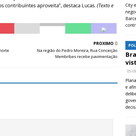
 contribuintes aproveita”, destaca Lucas.
(Texto e
City 
nego
Barce
contr
PRÓXIMO
POL
norte
Na região do Pedro Moreira, Rua Conceição
Bra
Membribes recebe pavimentação
vis
05/0
Plana
e afi
delib
gover
decis