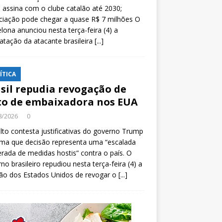
e assina com o clube catalão até 2030;
ciação pode chegar a quase R$ 7 milhões O
lona anunciou nesta terça-feira (4) a
atação da atacante brasileira
[...]
ÍTICA
sil repudia revogação de
to de embaixadora nos EUA
8/2026
0
lto contesta justificativas do governo Trump
rma que decisão representa uma “escalada
erada de medidas hostis” contra o país. O
no brasileiro repudiou nesta terça-feira (4) a
ão dos Estados Unidos de revogar o
[...]