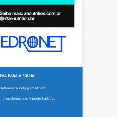
EVA PARA A FOLHA
: folhadecianorte@gmail.com
or presidente: Luis Antonio Barbosa