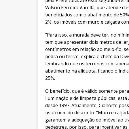
pela Prefeitura, até esta segunda-feir
Wilson Ferreira Varella, que atende da
beneficiados com o abatimento de 50% 
2%, os imóveis com muro e calçada con
“Para isso, a murada deve ter, no mínim
tem que apresentar dois metros de lar
centímetros em relação ao meio-fio, 
pedra ou terra”, explica o chefe da Divi
lembrando que os terrenos com apen
abatimento na alíquota, ficando o índi
25%.
O benefício, que é válido somente para
iluminação e de limpeza públicas, está
desde 1997. Atualmente, Cianorte possu
usufruem do desconto. “Muro e calçada
garantem a adequação do imóvel ao t
pedestres, por isso, para incentivar a