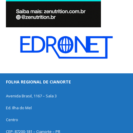
FOLHA REGIONAL DE CIANORTE
Avenida Brasil, 1167 – Sala 3
Ed. Ilha do Mel
Centro
CEP: 87200-181 – Cianorte – PR