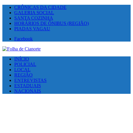
CRÔNICAS DA CIDADE
GALERIA SOCIAL
SANTA COZINHA
HORÁRIOS DE ÔNIBUS (REGIÃO)
PIADAS VAGAU
Facebook
INÍCIO
POLICIAL
LOCAL
REGIÃO
ENTREVISTAS
ESTADUAIS
NACIONAIS