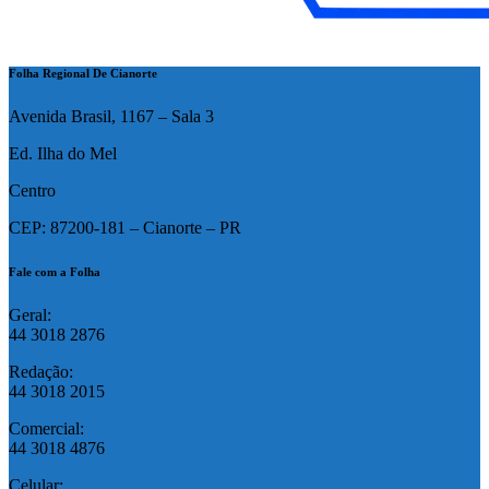
Folha Regional De Cianorte
Avenida Brasil, 1167 – Sala 3
Ed. Ilha do Mel
Centro
CEP: 87200-181 – Cianorte – PR
Fale com a Folha
Geral:
44 3018 2876
Redação:
44 3018 2015
Comercial:
44 3018 4876
Celular: