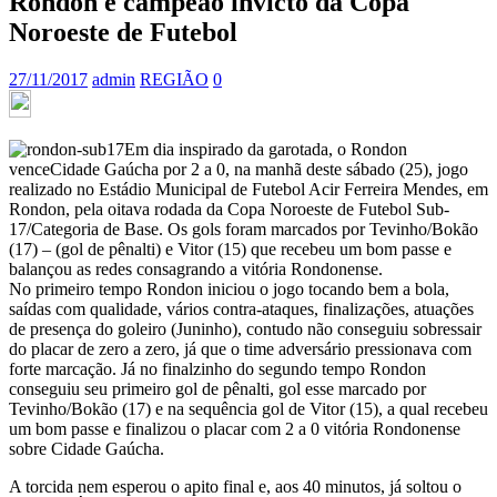
Rondon é campeão invicto da Copa
Noroeste de Futebol
27/11/2017
admin
REGIÃO
0
Em dia inspirado da garotada, o Rondon
venceCidade Gaúcha por 2 a 0, na manhã deste sábado (25), jogo
realizado no Estádio Municipal de Futebol Acir Ferreira Mendes, em
Rondon, pela oitava rodada da Copa Noroeste de Futebol Sub-
17/Categoria de Base. Os gols foram marcados por Tevinho/Bokão
(17) – (gol de pênalti) e Vitor (15) que recebeu um bom passe e
balançou as redes consagrando a vitória Rondonense.
No primeiro tempo Rondon iniciou o jogo tocando bem a bola,
saídas com qualidade, vários contra-ataques, finalizações, atuações
de presença do goleiro (Juninho), contudo não conseguiu sobressair
do placar de zero a zero, já que o time adversário pressionava com
forte marcação. Já no finalzinho do segundo tempo Rondon
conseguiu seu primeiro gol de pênalti, gol esse marcado por
Tevinho/Bokão (17) e na sequência gol de Vitor (15), a qual recebeu
um bom passe e finalizou o placar com 2 a 0 vitória Rondonense
sobre Cidade Gaúcha.
A torcida nem esperou o apito final e, aos 40 minutos, já soltou o