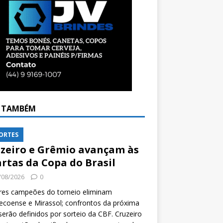
A TAMBÉM
ORTES
zeiro e Grêmio avançam às
rtas da Copa do Brasil
/08/2026
0
res campeões do torneio eliminam
coense e Mirassol; confrontos da próxima
serão definidos por sorteio da CBF. Cruzeiro