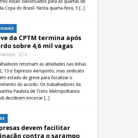
mio estão classificados para as quartas de
 da Copa do Brasil. Nesta quarta-feira, 5
[...]
IONAIS
ve da CPTM termina após
rdo sobre 4,6 mil vagas
/08/2026
0
lhadores retomam as atividades nas linhas
2, 13 e Expresso Aeroporto, mas sindicato
m estado de greve para fiscalizar o
rimento do acordo. Os trabalhadores da
nhia Paulista de Trens Metropolitanos
M) decidiram encerrar
[...]
DE
resas devem facilitar
inação contra o sarampo