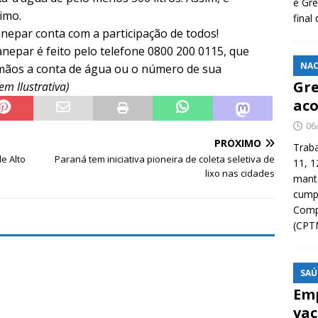
e Grê
imo.
final
Sanepar conta com a participação de todos!
nepar é feito pelo telefone 0800 200 0115, que
NAC
 mãos a conta de água ou o número de sua
Gre
m Ilustrativa)
aco
06
PRÓXIMO
Traba
e Alto
Paraná tem iniciativa pioneira de coleta seletiva de
11, 1
lixo nas cidades
manté
cump
Compa
(CPT
SAÚ
Emp
vac