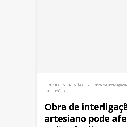
INÍCIO
REGIÃO
Obra de interligaç
Indianópolis
Obra de interliga
artesiano pode af