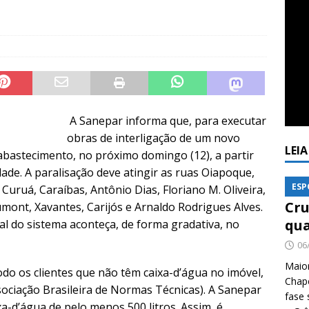
A Sanepar informa que, para executar
obras de interligação de um novo
LEI
bastecimento, no próximo domingo (12), a partir
ade. A paralisação deve atingir as ruas Oiapoque,
ESP
 Curuá, Caraíbas, Antônio Dias, Floriano M. Oliveira,
Cru
mont, Xavantes, Carijós e Arnaldo Rodrigues Alves.
qua
al do sistema aconteça, de forma gradativa, no
06
Maio
do os clientes que não têm caixa-d’água no imóvel,
Chape
iação Brasileira de Normas Técnicas). A Sanepar
fase 
a-d’água de pelo menos 500 litros. Assim, é