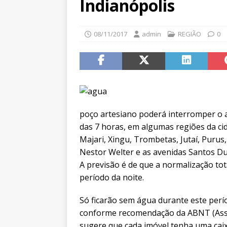
Indianópolis
08/11/2017
admin
REGIÃO
0
poço artesiano poderá interromper o a
das 7 horas, em algumas regiões da cid
Majari, Xingu, Trombetas, Jutaí, Purus,
Nestor Welter e as avenidas Santos Du
A previsão é de que a normalização tot
período da noite.
Só ficarão sem água durante este perío
conforme recomendação da ABNT (Assoc
sugere que cada imóvel tenha uma caix