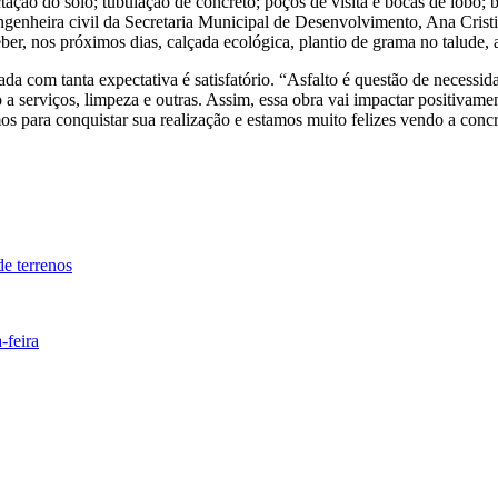
tação do solo; tubulação de concreto; poços de visita e bocas de lobo; 
 engenheira civil da Secretaria Municipal de Desenvolvimento, Ana Cris
ber, nos próximos dias, calçada ecológica, plantio de grama no talude, a
da com tanta expectativa é satisfatório. “Asfalto é questão de necessi
 a serviços, limpeza e outras. Assim, essa obra vai impactar positivame
s para conquistar sua realização e estamos muito felizes vendo a con
de terrenos
-feira