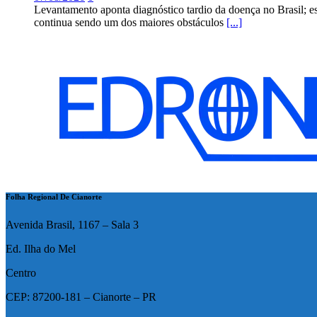
Levantamento aponta diagnóstico tardio da doença no Brasil; e
continua sendo um dos maiores obstáculos
[...]
Folha Regional De Cianorte
Avenida Brasil, 1167 – Sala 3
Ed. Ilha do Mel
Centro
CEP: 87200-181 – Cianorte – PR