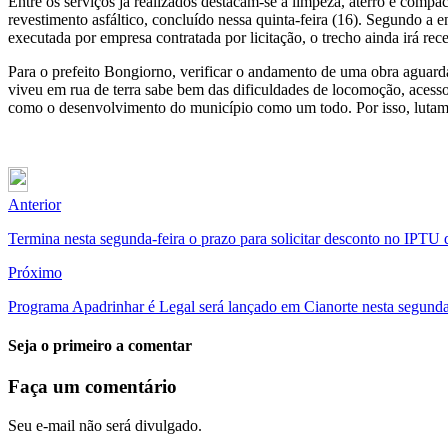
Entre os serviços já realizados destacam-se a limpeza, aterro e compac
revestimento asfáltico, concluído nessa quinta-feira (16). Segundo a
executada por empresa contratada por licitação, o trecho ainda irá rece
Para o prefeito Bongiorno, verificar o andamento de uma obra aguarda
viveu em rua de terra sabe bem das dificuldades de locomoção, acesso
como o desenvolvimento do município como um todo. Por isso, lutamo
Anterior
Termina nesta segunda-feira o prazo para solicitar desconto no IPTU 
Próximo
Programa Apadrinhar é Legal será lançado em Cianorte nesta segunda
Seja o primeiro a comentar
Faça um comentário
Seu e-mail não será divulgado.