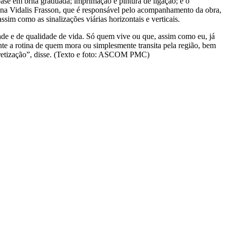
base em brita graduada; imprimação e pintura de ligação; e o
tina Vidalis Frasson, que é responsável pelo acompanhamento da obra,
ssim como as sinalizações viárias horizontais e verticais.
dade e de qualidade de vida. Só quem vive ou que, assim como eu, já
nte a rotina de quem mora ou simplesmente transita pela região, bem
cretização”, disse. (Texto e foto: ASCOM PMC)