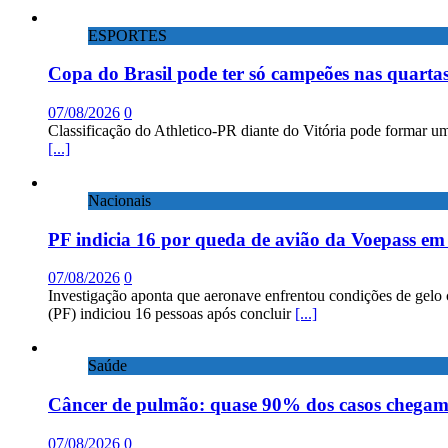
ESPORTES
Copa do Brasil pode ter só campeões nas quartas
07/08/2026
0
Classificação do Athletico-PR diante do Vitória pode formar um
[...]
Nacionais
PF indicia 16 por queda de avião da Voepass e
07/08/2026
0
Investigação aponta que aeronave enfrentou condições de gelo 
(PF) indiciou 16 pessoas após concluir
[...]
Saúde
Câncer de pulmão: quase 90% dos casos chega
07/08/2026
0