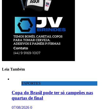
Leia Também
ESPORTES
Copa do Brasil pode ter só campeões nas
quartas de final
07/08/2026
0