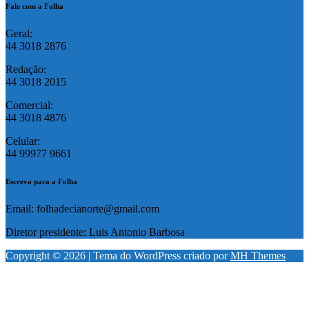
Fale com a Folha
Geral:
44 3018 2876
Redação:
44 3018 2015
Comercial:
44 3018 4876
Celular:
44 99977 9661
Escreva para a Folha
Email: folhadecianorte@gmail.com
Diretor presidente: Luis Antonio Barbosa
Copyright © 2026 | Tema do WordPress criado por
MH Themes