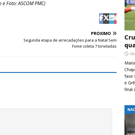
o e Foto: ASCOM PMC)
PRÓXIMO
Cru
Segunda etapa de arrecadações para a Natal Sem
qua
Fome coleta 7 toneladas
06
Maio
Chape
fase 
e Grê
final
NAC