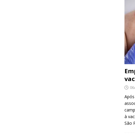
Emp
vac
06
Após
asso
camp
à vac
São 