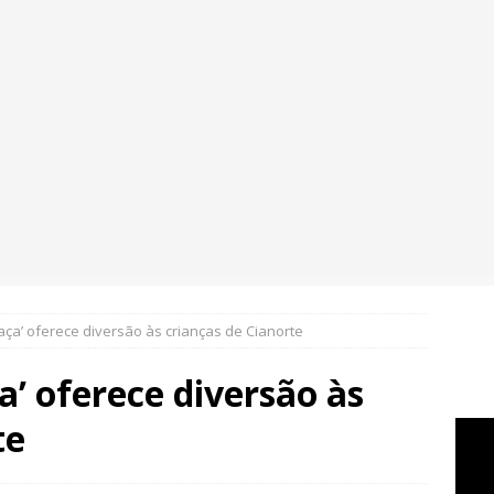
aça’ oferece diversão às crianças de Cianorte
a’ oferece diversão às
te