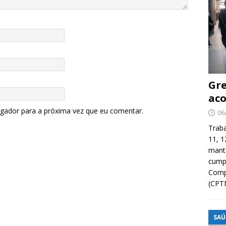
Gre
aco
egador para a próxima vez que eu comentar.
06
Traba
11, 1
manté
cump
Compa
(CPT
SAÚ