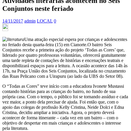
Atividades literárias acontecem no Seis
Conjuntos neste feriado
14/11/2017
admin
LOCAL
0
Uma atração especial espera por crianças e adolescentes
no feriado desta quarta-feira (15) em Cianorte.O bairro Seis
Conjuntos recebe a primeira ação do projeto ‘Todas as Cores’ que,
liderado por quatro professoras voluntárias, oferecerá gratuitamente
uma tarde repleta de contações de histórias e encenações teatrais e
disponibilizará espaços para a leitura. A ocasião acontece das 14h às
17h, na Praça União dos Seis Conjuntos, localizada no cruzamento
das Ruas Pelicano com a Uirapuru (ao lado da UBS do Setor 08).
O “Todas as Cores” teve início com a educadora Ivonete Mustassi
contando histórias para as crianças do bairro, no fundo de sua
própria casa. Com o tempo, o público foi se tornando assíduo e cada
vez maior, a ponto dela precisar de ajuda. Foi então que, com o
apoio das colegas de profissão Kelly Cristina, Neide Dolci e Edna
Cristina, decidiu ampliar a iniciativa. Agora, o projeto deverá
acontecer de forma itinerante – cada vez em um bairro – com o
objetivo de despertar em mais crianças e adolescentes o interesse
pela literatura.