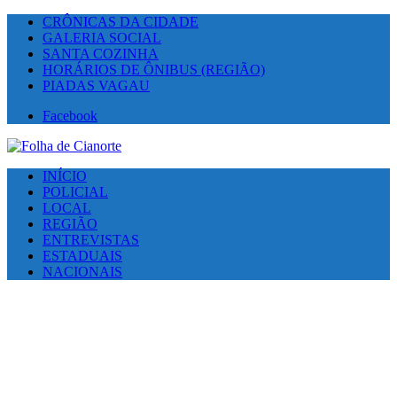
CRÔNICAS DA CIDADE
GALERIA SOCIAL
SANTA COZINHA
HORÁRIOS DE ÔNIBUS (REGIÃO)
PIADAS VAGAU
Facebook
INÍCIO
POLICIAL
LOCAL
REGIÃO
ENTREVISTAS
ESTADUAIS
NACIONAIS