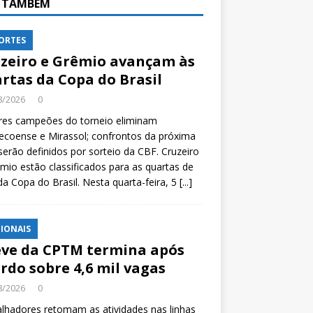
A TAMBÉM
ORTES
zeiro e Grêmio avançam às
rtas da Copa do Brasil
8/2026
0
res campeões do torneio eliminam
coense e Mirassol; confrontos da próxima
serão definidos por sorteio da CBF. Cruzeiro
mio estão classificados para as quartas de
 da Copa do Brasil. Nesta quarta-feira, 5
[...]
IONAIS
ve da CPTM termina após
rdo sobre 4,6 mil vagas
8/2026
0
lhadores retomam as atividades nas linhas