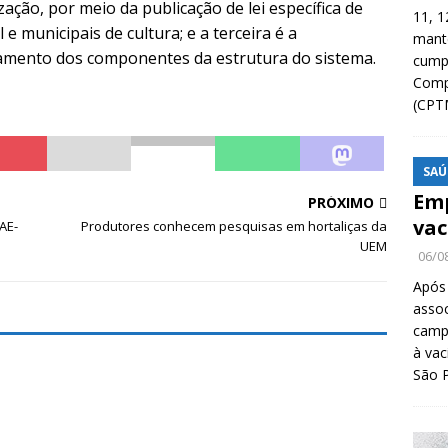
zação, por meio da publicação de lei específica de
11, 1
 e municipais de cultura; e a terceira é a
manté
amento dos componentes da estrutura do sistema.
cump
Compa
(CPT
SAÚ
Emp
PRÓXIMO
vac
AE-
Produtores conhecem pesquisas em hortaliças da
UEM
06/0
Após
asso
camp
à vac
São 