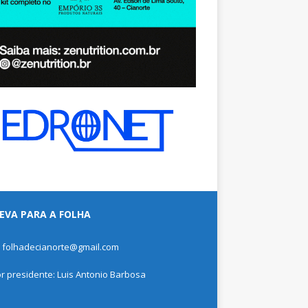
EVA PARA A FOLHA
: folhadecianorte@gmail.com
or presidente: Luis Antonio Barbosa