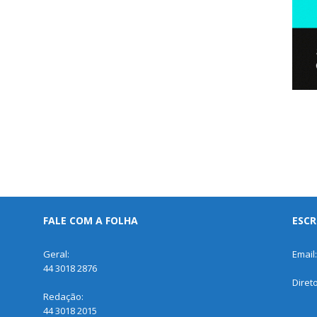
FALE COM A FOLHA
ESCR
Geral:
Email
44 3018 2876
Diret
Redação:
44 3018 2015