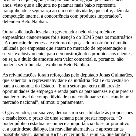
anos, visto que a alíquota no patamar mais baixo representa
tranquilidade e segurança ao ramo de atividade, que sofre, além da
competição interna, a concorrência com produtos importados”,
defendeu Beto Nabhan.
Outra solicitação levada ao governador pelo vice-prefeito e
empresários cianortenses foi a isenção do ICMS para os mostruários.
“A operação de remessa e retorno de peças do mostruário é muito
utilizada por empresas que atuam no mercado de representação e
serve, exclusivamente, para demonstração dos produtos aos clientes,
ou seja, a título de amostra sem valor comercial e, portanto, não
poderia ser tributada”, explicou Beto Nabhan.
As reivindicações foram reforçadas pelo deputado Jonas Guimarães,
que salientou a representatividade da indústria têxtil e do vestuário
para a economia do Estado. “É um setor que gera milhares de
oportunidades de emprego e renda para os paranaenses e que precisa
manter o nível de competitividade para continuar se destacando no
mercado nacional”, afirmou o parlamentar.
O governador, por sua vez, demonstrou sensibilidade às proposições
e estabeleceu o prazo de uma semana para prestar resposta. “O
poder público estadual reconhece a importância do setor produtivo
e, a partir deste diálogo, irá reavaliar alternativas e apresentar as
possibilidades”, garantiu Richa, encerrando a reunião, que também