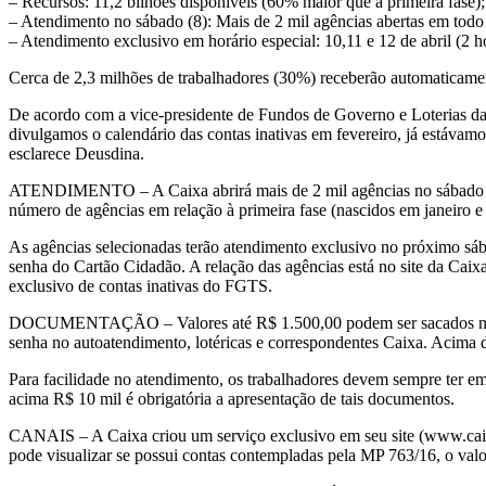
– Recursos: 11,2 bilhões disponíveis (60% maior que a primeira fase);
– Atendimento no sábado (8): Mais de 2 mil agências abertas em todo 
– Atendimento exclusivo em horário especial: 10,11 e 12 de abril (2 h
Cerca de 2,3 milhões de trabalhadores (30%) receberão automaticament
De acordo com a vice-presidente de Fundos de Governo e Loterias da 
divulgamos o calendário das contas inativas em fevereiro, já estávam
esclarece Deusdina.
ATENDIMENTO – A Caixa abrirá mais de 2 mil agências no sábado (8
número de agências em relação à primeira fase (nascidos em janeiro e 
As agências selecionadas terão atendimento exclusivo no próximo sáb
senha do Cartão Cidadão. A relação das agências está no site da Caixa.
exclusivo de contas inativas do FGTS.
DOCUMENTAÇÃO – Valores até R$ 1.500,00 podem ser sacados no aut
senha no autoatendimento, lotéricas e correspondentes Caixa. Acima 
Para facilidade no atendimento, os trabalhadores devem sempre ter e
acima R$ 10 mil é obrigatória a apresentação de tais documentos.
CANAIS – A Caixa criou um serviço exclusivo em seu site (www.caixa.g
pode visualizar se possui contas contempladas pela MP 763/16, o valor