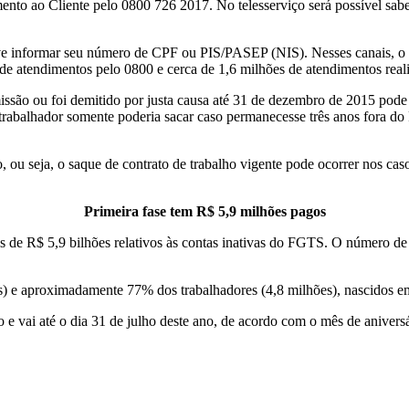
nto ao Cliente pelo 0800 726 2017. No telesserviço será possível saber
deve informar seu número de CPF ou PIS/PASEP (NIS). Nesses canais, o t
de atendimentos pelo 0800 e cerca de 1,6 milhões de atendimentos reali
o ou foi demitido por justa causa até 31 de dezembro de 2015 pode sa
trabalhador somente poderia sacar caso permanecesse três anos fora d
, ou seja, o saque de contrato de trabalho vigente pode ocorrer nos cas
Primeira fase tem R$ 5,9 milhões pagos
s de R$ 5,9 bilhões relativos às contas inativas do FGTS. O número de 
es) e aproximadamente 77% dos trabalhadores (4,8 milhões), nascidos em
o e vai até o dia 31 de julho deste ano, de acordo com o mês de anivers