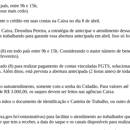
país, entre 9h e 15h;
oras mais cedo).
e o crédito em suas contas na Caixa no dia 8 de abril.
Caixa, Deusdina Pereira, a estratégia de antecipar o atendimento dessa
os trabalhando para garantir essa abertura antecipada em abril. Isso s
) em todo país entre 9h e 15h. Considerando o maior número de bene
fevereiro).
ado (8) para realizar pagamento de contas vinculadas FGTS, solucionar 
 Além disso, está prevista a abertura antecipada (2 horas antes) de tod
oatendimento, somente com a senha do Cidadão. Para valores até R$
de R$ 3.000,00, os saques devem ser feitos nas agências Caixa.
m mãos o documento de identificação e Carteira de Trabalho, ou outro 
ov.br/contasinativas) para facilitar o atendimento ao trabalhador que
 que tem a receber, a data do saque e os canais disponíveis para reali