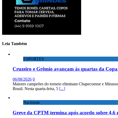
Leia Também
ESPORTES
Cruzeiro e Grêmio avançam às quartas da Copa 
06/08/2026
0
Maiores campeões do torneio eliminam Chapecoense e Mirassol; 
Brasil. Nesta quarta-feira, 5
[...]
Nacionais
Greve da CPTM termina após acordo sobre 4,6 