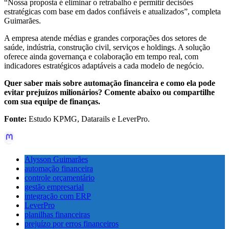
“Nossa proposta é eliminar o retrabalho e permitir decisões
estratégicas com base em dados confiáveis e atualizados”, completa
Guimarães.
A empresa atende médias e grandes corporações dos setores de
saúde, indústria, construção civil, serviços e holdings. A solução
oferece ainda governança e colaboração em tempo real, com
indicadores estratégicos adaptáveis a cada modelo de negócio.
Quer saber mais sobre automação financeira e como ela pode
evitar prejuízos milionários? Comente abaixo ou compartilhe
com sua equipe de finanças.
Fonte:
Estudo KPMG, Datarails e LeverPro.
Alysson Guimarães
automação financeira
controle orçamentário
gestão empresarial
integração com ERP
LeverPro
planilhas financeiras
prejuízo por erros financeiros