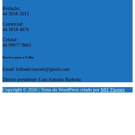
Redação:
44 3018 2015
Comercial:
44 3018 4876
Celular:
44 99977 9661
Escreva para a Folha
Email: folhadecianorte@gmail.com
Diretor presidente: Luis Antonio Barbosa
Copyright © 2026 | Tema do WordPress criado por
MH Themes