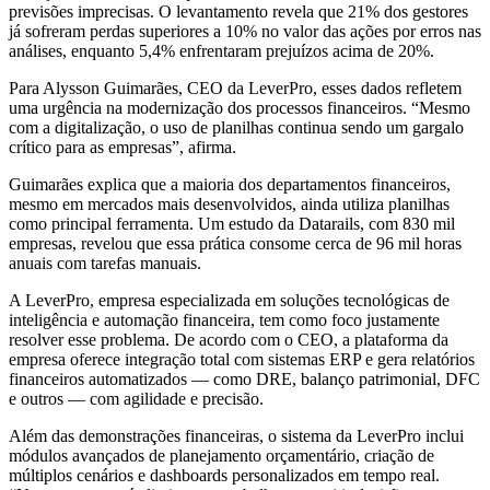
previsões imprecisas. O levantamento revela que 21% dos gestores
já sofreram perdas superiores a 10% no valor das ações por erros nas
análises, enquanto 5,4% enfrentaram prejuízos acima de 20%.
Para Alysson Guimarães, CEO da LeverPro, esses dados refletem
uma urgência na modernização dos processos financeiros. “Mesmo
com a digitalização, o uso de planilhas continua sendo um gargalo
crítico para as empresas”, afirma.
Guimarães explica que a maioria dos departamentos financeiros,
mesmo em mercados mais desenvolvidos, ainda utiliza planilhas
como principal ferramenta. Um estudo da Datarails, com 830 mil
empresas, revelou que essa prática consome cerca de 96 mil horas
anuais com tarefas manuais.
A LeverPro, empresa especializada em soluções tecnológicas de
inteligência e automação financeira, tem como foco justamente
resolver esse problema. De acordo com o CEO, a plataforma da
empresa oferece integração total com sistemas ERP e gera relatórios
financeiros automatizados — como DRE, balanço patrimonial, DFC
e outros — com agilidade e precisão.
Além das demonstrações financeiras, o sistema da LeverPro inclui
módulos avançados de planejamento orçamentário, criação de
múltiplos cenários e dashboards personalizados em tempo real.