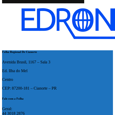
Folha Regional De Cianorte
Avenida Brasil, 1167 – Sala 3
Ed. Ilha do Mel
Centro
CEP: 87200-181 – Cianorte – PR
Fale com a Folha
Geral:
44 3018 2876