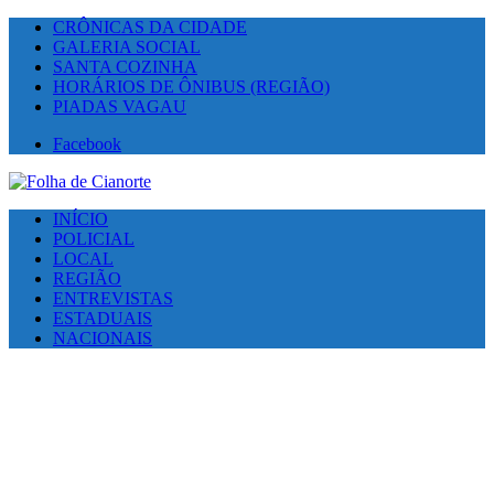
CRÔNICAS DA CIDADE
GALERIA SOCIAL
SANTA COZINHA
HORÁRIOS DE ÔNIBUS (REGIÃO)
PIADAS VAGAU
Facebook
INÍCIO
POLICIAL
LOCAL
REGIÃO
ENTREVISTAS
ESTADUAIS
NACIONAIS