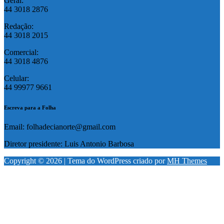
Geral:
44 3018 2876
Redação:
44 3018 2015
Comercial:
44 3018 4876
Celular:
44 99977 9661
Escreva para a Folha
Email: folhadecianorte@gmail.com
Diretor presidente: Luis Antonio Barbosa
Copyright © 2026 | Tema do WordPress criado por
MH Themes