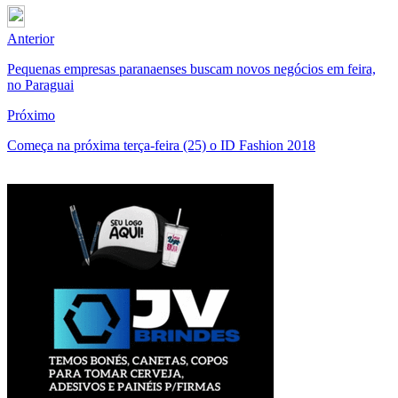
Anterior
Pequenas empresas paranaenses buscam novos negócios em feira,
no Paraguai
Próximo
Começa na próxima terça-feira (25) o ID Fashion 2018