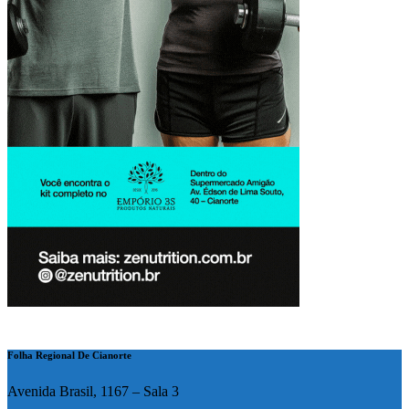
Folha Regional De Cianorte
Avenida Brasil, 1167 – Sala 3