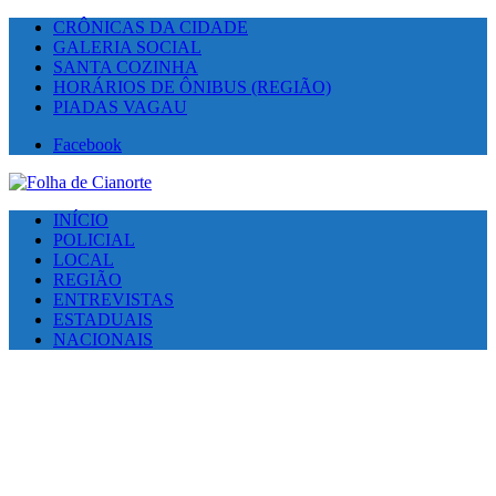
CRÔNICAS DA CIDADE
GALERIA SOCIAL
SANTA COZINHA
HORÁRIOS DE ÔNIBUS (REGIÃO)
PIADAS VAGAU
Facebook
INÍCIO
POLICIAL
LOCAL
REGIÃO
ENTREVISTAS
ESTADUAIS
NACIONAIS