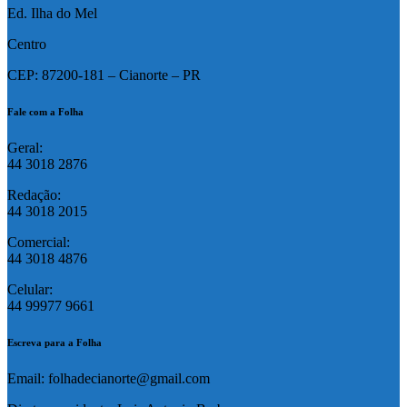
Ed. Ilha do Mel
Centro
CEP: 87200-181 – Cianorte – PR
Fale com a Folha
Geral:
44 3018 2876
Redação:
44 3018 2015
Comercial:
44 3018 4876
Celular:
44 99977 9661
Escreva para a Folha
Email: folhadecianorte@gmail.com